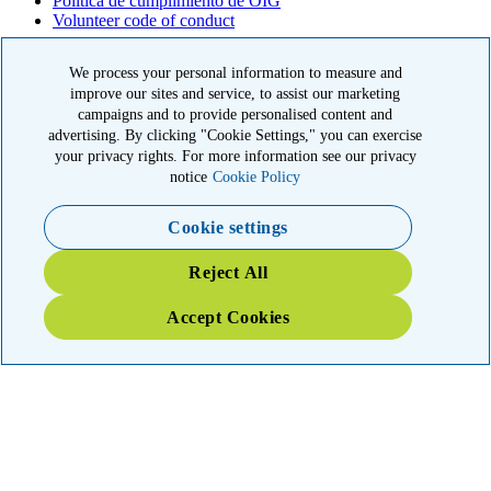
Política de cumplimiento de OIG
Volunteer code of conduct
© 2026 American Kidney Fund, Inc. All rights reserved.
We process your personal information to measure and
El American Kidney Fund es una organización 501(c)(3) calificada
improve our sites and service, to assist our marketing
que goza de exención tributaria. EIN: 23-7124261. CFC #11404
campaigns and to provide personalised content and
advertising. By clicking "Cookie Settings," you can exercise
11921 Rockville Pike, Suite 300, Rockville, MD 20852
your privacy rights. For more information see our privacy
|
800-638-8299
notice
Cookie Policy
Close modal
Cookie settings
Emergency 3X Match
Reject All
Washington state kidney patients are at risk as wildfires disrupt
Accept Cookies
access to dialysis, medications and food. Your gift right now will go
THREE times as far to provide emergency support.
$75
$100
$150
$500
Donate
YOUR IMPACT: 3X MATCHED