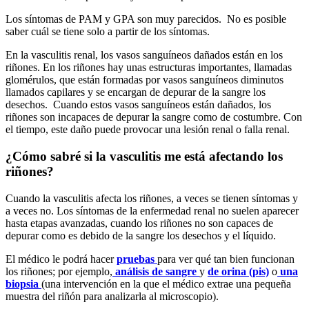
Los síntomas de PAM y GPA son muy parecidos. No es posible
saber cuál se tiene solo a partir de los síntomas.
En la vasculitis renal, los vasos sanguíneos dañados están en los
riñones. En los riñones hay unas estructuras importantes, llamadas
glomérulos, que están formadas por vasos sanguíneos diminutos
llamados capilares y se encargan de depurar de la sangre los
desechos. Cuando estos vasos sanguíneos están dañados, los
riñones son incapaces de depurar la sangre como de costumbre. Con
el tiempo, este daño puede provocar una
lesión renal o falla renal
.
¿Cómo sabré si la vasculitis me está afectando los
riñones?
Cuando la vasculitis afecta los riñones, a veces se tienen síntomas y
a veces no. Los síntomas de la enfermedad renal no suelen aparecer
hasta etapas avanzadas, cuando los riñones no son capaces de
depurar como es debido de la sangre los desechos y el líquido.
El médico le podrá hacer
pruebas
para ver qué tan bien funcionan
los riñones; por ejemplo,
análisis de sangre
y
de orina (pis)
o
una
biopsia
(una intervención en la que el médico extrae una pequeña
muestra del riñón para analizarla al microscopio).