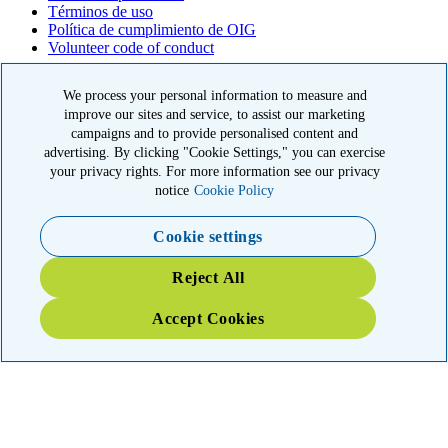
Términos de uso
Política de cumplimiento de OIG
Volunteer code of conduct
© 2026 American Kidney Fund, Inc. All rights reserved.
We process your personal information to measure and
El American Kidney Fund es una organización 501(c)(3) calificada
improve our sites and service, to assist our marketing
que goza de exención tributaria. EIN: 23-7124261. CFC #11404
campaigns and to provide personalised content and
advertising. By clicking "Cookie Settings," you can exercise
11921 Rockville Pike, Suite 300, Rockville, MD 20852
your privacy rights. For more information see our privacy
|
800-638-8299
notice
Cookie Policy
Close modal
Cookie settings
Emergency 3X Match
Reject All
Washington state kidney patients are at risk as wildfires disrupt
Accept Cookies
access to dialysis, medications and food. Your gift right now will go
THREE times as far to provide emergency support.
$75
$100
$150
$500
Donate