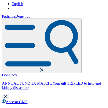
English
Participe
Done hoy
Done hoy
ANNUAL FUND 3X MATCH: Your gift TRIPLED to help end
kidney disease >>
Accesar GMS