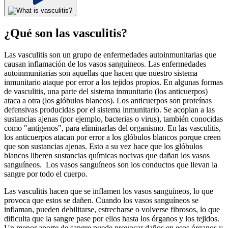
¿Qué son las vasculitis?
Las vasculitis son un grupo de enfermedades autoinmunitarias que
causan inflamación de los vasos sanguíneos. Las enfermedades
autoinmunitarias son aquellas que hacen que nuestro sistema
inmunitario ataque por error a los tejidos propios. En algunas formas
de vasculitis, una parte del sistema inmunitario (los anticuerpos)
ataca a otra (los glóbulos blancos). Los anticuerpos son proteínas
defensivas producidas por el sistema inmunitario. Se acoplan a las
sustancias ajenas (por ejemplo, bacterias o virus), también conocidas
como "antígenos", para eliminarlas del organismo. En las vasculitis,
los anticuerpos atacan por error a los glóbulos blancos porque creen
que son sustancias ajenas. Esto a su vez hace que los glóbulos
blancos liberen sustancias químicas nocivas que dañan los vasos
sanguíneos. Los vasos sanguíneos son los conductos que llevan la
sangre por todo el cuerpo.
Las vasculitis hacen que se inflamen los vasos sanguíneos, lo que
provoca que estos se dañen
.
Cuando los vasos sanguíneos se
inflaman, pueden debilitarse, estrecharse o volverse fibrosos, lo que
dificulta que la sangre pase por ellos hasta los órganos y los tejidos.
Un menor aporte de sangre puede provocar daños en esos órganos y