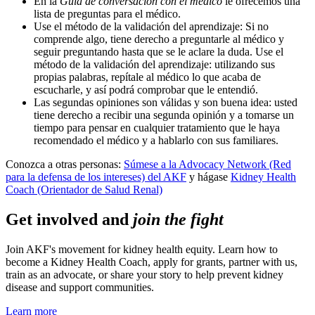
En la
Guía de conversación con el médico
le ofrecemos una
lista de preguntas para el médico.
Use el método de la validación del aprendizaje: Si no
comprende algo, tiene derecho a preguntarle al médico y
seguir preguntando hasta que se le aclare la duda. Use el
método de la validación del aprendizaje: utilizando sus
propias palabras, repítale al médico lo que acaba de
escucharle, y así podrá comprobar que le entendió.
Las segundas opiniones son válidas y son buena idea: usted
tiene derecho a recibir una segunda opinión y a tomarse un
tiempo para pensar en cualquier tratamiento que le haya
recomendado el médico y a hablarlo con sus familiares.
Conozca a otras personas:
Súmese a la Advocacy Network (Red
para la defensa de los intereses) del AKF
y hágase
Kidney Health
Coach (Orientador de Salud Renal)
Get involved and
join the fight
Join AKF's movement for kidney health equity. Learn how to
become a Kidney Health Coach, apply for grants, partner with us,
train as an advocate, or share your story to help prevent kidney
disease and support communities.
Learn more