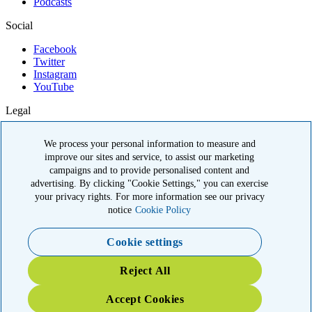
Podcasts
Social
Facebook
Twitter
Instagram
YouTube
Legal
Política de privacidad
We process your personal information to measure and
Términos de uso
improve our sites and service, to assist our marketing
Política de cumplimiento de OIG
campaigns and to provide personalised content and
Volunteer code of conduct
advertising. By clicking "Cookie Settings," you can exercise
© 2026 American Kidney Fund, Inc. All rights reserved.
your privacy rights. For more information see our privacy
notice
Cookie Policy
Cookie settings
YOUR IMPACT: 3X MATCHED
Reject All
TRIPLE your impact today for patients and families in the kidney
community
Accept Cookies