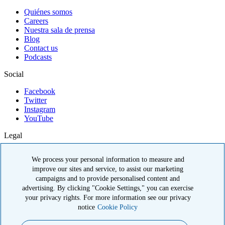
Quiénes somos
Careers
Nuestra sala de prensa
Blog
Contact us
Podcasts
Social
Facebook
Twitter
Instagram
YouTube
Legal
Política de privacidad
We process your personal information to measure and
Términos de uso
improve our sites and service, to assist our marketing
Política de cumplimiento de OIG
campaigns and to provide personalised content and
Volunteer code of conduct
advertising. By clicking "Cookie Settings," you can exercise
© 2026 American Kidney Fund, Inc. All rights reserved.
your privacy rights. For more information see our privacy
notice
Cookie Policy