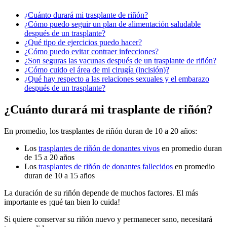
¿Cuánto durará mi trasplante de riñón?
¿Cómo puedo seguir un plan de alimentación saludable
después de un trasplante?
¿Qué tipo de ejercicios puedo hacer?
¿Cómo puedo evitar contraer infecciones?
¿Son seguras las vacunas después de un trasplante de riñón?
¿Cómo cuido el área de mi cirugía (incisión)?
¿Qué hay respecto a las relaciones sexuales y el embarazo
después de un trasplante?
¿Cuánto durará mi trasplante de riñón?
En promedio, los trasplantes de riñón duran de 10 a 20 años:
Los
trasplantes de riñón de donantes vivos
en promedio duran
de 15 a 20 años
Los
trasplantes de riñón de donantes fallecidos
en promedio
duran de 10 a 15 años
La duración de su riñón depende de muchos factores. El más
importante es ¡qué tan bien lo cuida!
Si quiere conservar su riñón nuevo y permanecer sano, necesitará