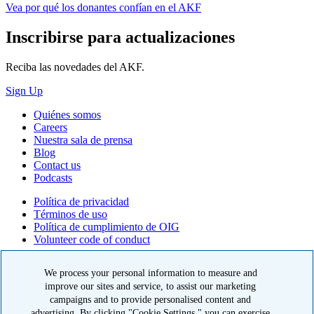
Vea por qué los donantes confían en el AKF
Inscribirse para actualizaciones
Reciba las novedades del AKF.
Sign Up
Quiénes somos
Careers
Nuestra sala de prensa
Blog
Contact us
Podcasts
Política de privacidad
Términos de uso
Política de cumplimiento de OIG
Volunteer code of conduct
© 2026 American Kidney Fund, Inc. All rights reserved.
We process your personal information to measure and
improve our sites and service, to assist our marketing
El American Kidney Fund es una organización 501(c)(3) calificada
que goza de exención tributaria. EIN: 23-7124261. CFC #11404
campaigns and to provide personalised content and
advertising. By clicking "Cookie Settings," you can exercise