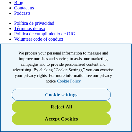
Blog
Contact us
Podcasts
Política de privacidad
Términos de uso
Política de cumplimiento de OIG
Volunteer code of conduct
© 2026 American Kidney Fund, Inc. All rights reserved.
We process your personal information to measure and
improve our sites and service, to assist our marketing
El American Kidney Fund es una organización 501(c)(3) calificada
que goza de exención tributaria. EIN: 23-7124261. CFC #11404
campaigns and to provide personalised content and
advertising. By clicking "Cookie Settings," you can exercise
11921 Rockville Pike, Suite 300, Rockville, MD 20852
your privacy rights. For more information see our privacy
|
800-638-8299
notice
Cookie Policy
Cookie settings
YOUR IMPACT: 3X MATCHED
Reject All
TRIPLE your impact today for patients and families in the kidney
community
Accept Cookies
3X MY GIFT