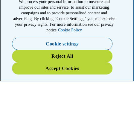
We process your personal information to measure and
improve our sites and service, to assist our marketing
El American Kidney Fund es una organización 501(c)(3) calificada
que goza de exención tributaria. EIN: 23-7124261. CFC #11404
campaigns and to provide personalised content and
advertising. By clicking "Cookie Settings," you can exercise
11921 Rockville Pike, Suite 300, Rockville, MD 20852
your privacy rights. For more information see our privacy
|
800-638-8299
notice
Cookie Policy
Close modal
Cookie settings
Emergency 3X Match
Reject All
Kidney patients in Washington state have lost access to dialysis,
Accept Cookies
medications and food due to wildfires. Your gift right now will go
THREE times as far to provide emergency support.
$75
$100
$150
$500
Donate
YOUR IMPACT: 3X MATCHED
TRIPLE your impact today for patients and families in the kidney
community