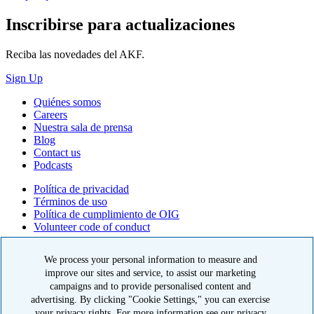
Inscribirse para actualizaciones
Reciba las novedades del AKF.
Sign Up
Quiénes somos
Careers
Nuestra sala de prensa
Blog
Contact us
Podcasts
Política de privacidad
Términos de uso
Política de cumplimiento de OIG
Volunteer code of conduct
© 2026 American Kidney Fund, Inc. All rights reserved.
We process your personal information to measure and
improve our sites and service, to assist our marketing
El American Kidney Fund es una organización 501(c)(3) calificada
que goza de exención tributaria. EIN: 23-7124261. CFC #11404
campaigns and to provide personalised content and
advertising. By clicking "Cookie Settings," you can exercise
11921 Rockville Pike, Suite 300, Rockville, MD 20852
your privacy rights. For more information see our privacy