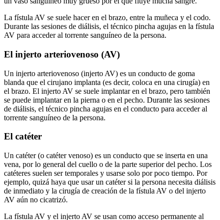
un vaso sanguíneo muy grueso por el que fluye mucha sangre.
La fístula AV se suele hacer en el brazo, entre la muñeca y el codo.
Durante las sesiones de diálisis, el técnico pincha agujas en la fístula
AV para acceder al torrente sanguíneo de la persona.
El injerto arteriovenoso (AV)
Un injerto arteriovenoso (injerto AV) es un conducto de goma
blanda que el cirujano implanta (es decir, coloca en una cirugía) en
el brazo. El injerto AV se suele implantar en el brazo, pero también
se puede implantar en la pierna o en el pecho. Durante las sesiones
de diálisis, el técnico pincha agujas en el conducto para acceder al
torrente sanguíneo de la persona.
El catéter
Un catéter (o catéter venoso) es un conducto que se inserta en una
vena, por lo general del cuello o de la parte superior del pecho. Los
catéteres suelen ser temporales y usarse solo por poco tiempo. Por
ejemplo, quizá haya que usar un catéter si la persona necesita diálisis
de inmediato y la cirugía de creación de la fístula AV o del injerto
AV aún no cicatrizó.
La fístula AV y el injerto AV se usan como acceso permanente al