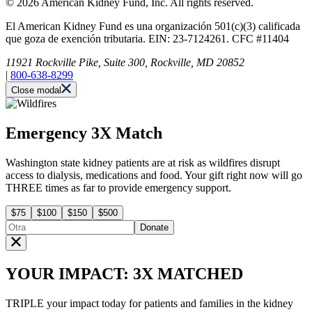
© 2026 American Kidney Fund, Inc. All rights reserved.
El American Kidney Fund es una organización 501(c)(3) calificada
que goza de exención tributaria. EIN: 23-7124261. CFC #11404
11921 Rockville Pike, Suite 300, Rockville, MD 20852
|
800-638-8299
Close modal
Emergency 3X Match
Washington state kidney patients are at risk as wildfires disrupt
access to dialysis, medications and food. Your gift right now will go
THREE times as far to provide emergency support.
$75
$100
$150
$500
Donate
YOUR IMPACT: 3X MATCHED
TRIPLE your impact today for patients and families in the kidney